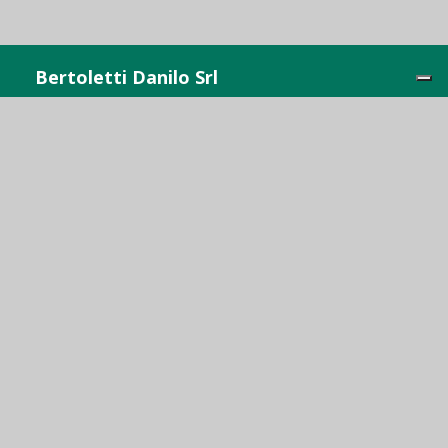
Bertoletti Danilo Srl
Piazza S. Anna, 21
24036 Ponte S. Pietro (BG)
Tel
035.611526
P.I.02351500166
Ecogas Srl
Via Corridoni, 27/a
24124 BERGAMO
Tel/Fax
035.340040
P.I.02351410168
Le nostre sponsorizzazioni
Credits
Privacy Policy